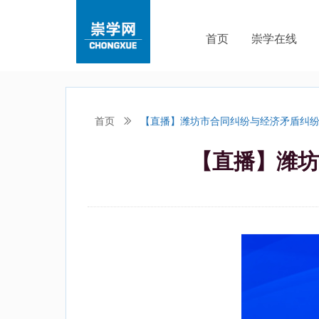
首页
崇学在线
首页
ꅀ
【直播】潍坊市合同纠纷与经济矛盾纠
【直播】潍坊